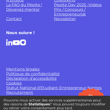
A propos
Coworking
La FAQ du Pépite !
Pepite Day 2025 -Vidéos
Devenez mentor
Prix / Concours /
Entrepreneuriat
Contact
Newsletter
Nous suivre !
Mentions légales
Politique de confidentialité
Déclaration d’accessibilité
Cookies
Statut National d’Etudiant-Entrepreneur Nantes
Recrutement
Rapport d'activités 2024-25
Pouvons-nous activer des services supplémentaires pour
des raisons de
Statistiques
? Vous pouvez toujours modifier
ou retirer votre consentement plus tard.
JE RÉSERVE