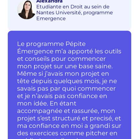
Alexandra
Etudiante en Droit au sein de
Nantes Université, programme
Emergence
Le programme Pépite
Émergence m’a apporté les outils
et conseils pour commencer
mon projet sur une base saine.
Même si j’avais mon projet en
tête depuis quelques mois, je ne
savais pas par quoi commencer
et je n’avais pas confiance en
mon idée. En étant
accompagnée et rassurée, mon
projet s’est structuré et precisé, et
ma confiance en moi a grandi sur
des exercices comme pitcher en