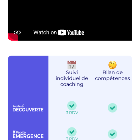
Suivi
Bilan de
individuel de
compétences
coaching
3 RDV
3 RDV