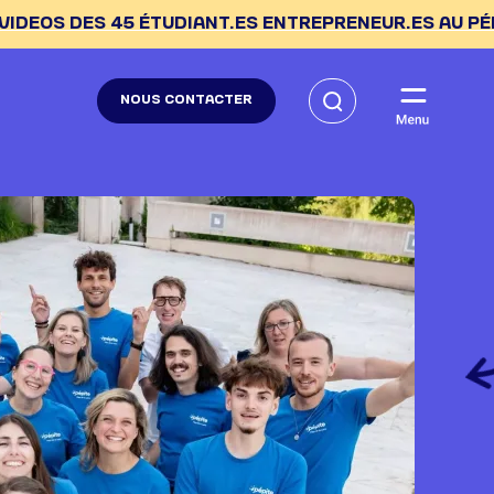
TUDIANT.ES ENTREPRENEUR.ES AU PÉPITE DAY --> C'E
NOUS CONTACTER