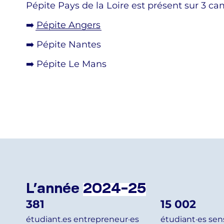
Pépite Pays de la Loire est présent sur 3 c
➡️
Pépite Angers
➡️ Pépite Nantes
➡️ Pépite Le Mans
L’année
2024-25
381
15 002
étudiant.es entrepreneur·es
étudiant·es sens