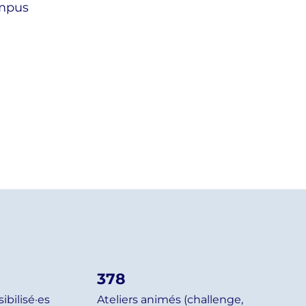
ampus
378
ibilisé·es
Ateliers animés (challenge,