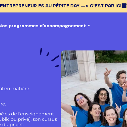
S AU PÉPITE DAY --> C'EST PAR ICI
VIDEOS DES 45 É
Nos programmes d’accompagnement
nal en matière
re.
lômé.es de l’enseignement
blic ou privé), son cursus
 du projet.