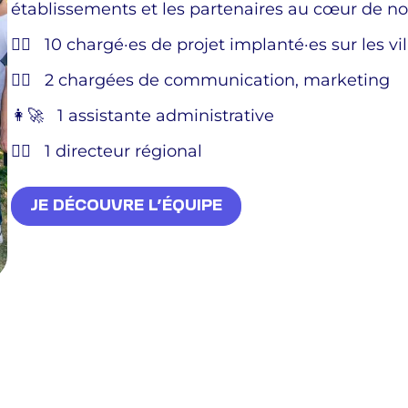
établissements et les partenaires au cœur de notr
👷‍♀️ 10 chargé·es de projet implanté·es sur les v
🦸‍♀️ 2 chargées de communication, marketing
👩‍🚀 1 assistante administrative
👨‍✈️ 1 directeur régional
JE DÉCOUVRE L’ÉQUIPE