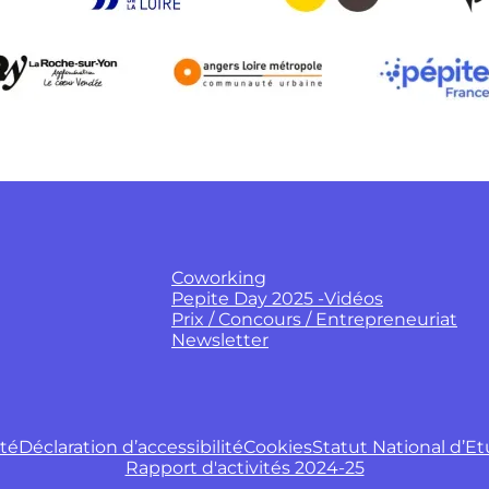
Coworking
Pepite Day 2025 -Vidéos
Prix / Concours / Entrepreneuriat
Newsletter
ité
Déclaration d’accessibilité
Cookies
Statut National d’E
Rapport d'activités 2024-25