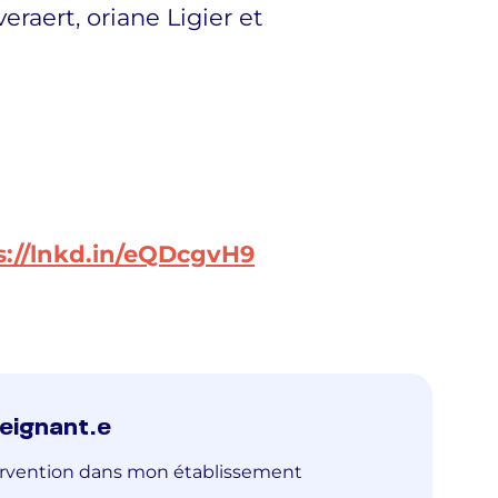
eraert, oriane Ligier et
s://lnkd.in/eQDcgvH9
seignant.e
rvention dans mon établissement