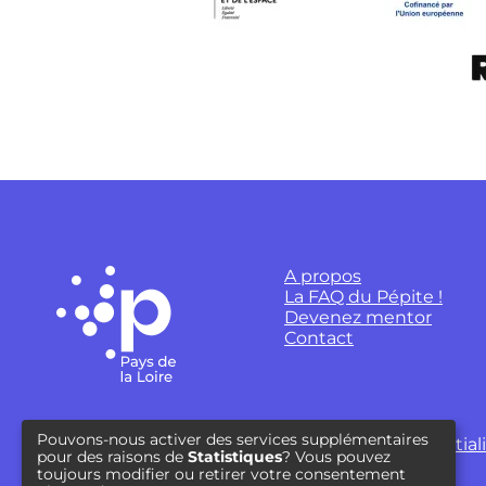
A propos
La FAQ du Pépite !
Devenez mentor
Contact
Pouvons-nous activer des services supplémentaires
Mentions légales
Politique de confidential
pour des raisons de
Statistiques
? Vous pouvez
toujours modifier ou retirer votre consentement