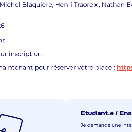
Michel Blaquiere, Henri Traore☀️, Nathan Ev
26
ns
ur inscription
maintenant pour réserver votre place :
http
Étudiant.e / En
Je demande une inte