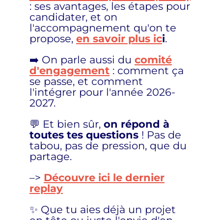
: ses avantages, les étapes pour
candidater, et on
l'accompagnement qu'on te
propose,
en savoir plus ic
i
.
➡️ On parle aussi du
comité
d'engagement
: comment ça
se passe, et comment
l'intégrer pour l'année 2026-
2027.
💬 Et bien sûr,
on répond à
toutes tes questions
! Pas de
tabou, pas de pression, que du
partage.
–>
Découvre ici le dernier
replay
✨ Que tu aies déjà un projet