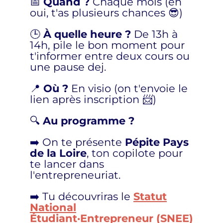
📅
Quand ?
Chaque mois (eh
oui, t'as plusieurs chances 😎)
🕒
À quelle heure ?
De 13h à
14h, pile le bon moment pour
t'informer entre deux cours ou
une pause dej.
📍
Où ?
En visio (on t'envoie le
lien après inscription 📨)
🔍
Au programme ?
➡️ On te présente
Pépite Pays
de la Loire
, ton copilote pour
te lancer dans
l'entrepreneuriat.
➡️ Tu découvriras le
Statut
National
Étudiant·Entrepreneur (SNEE)