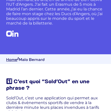
l’IUT d’Angers. J’ai fait un Erasmus de 5 mois à
Madrid l’an dernier. Cette année, j’ai eu la chance
de faire mon stage chez les Ducs d’Angers, où j’ai
beaucoup appris sur le monde du sport et le
marché de la billetterie.
Home
Malo Bernard
1️⃣ C’est quoi “Sold’Out” en une
phrase ?
Sold’Out, c’est une application qui permet aux
clubs & événements sportifs de vendre à la
dernière minute leurs places invendues à tarifs