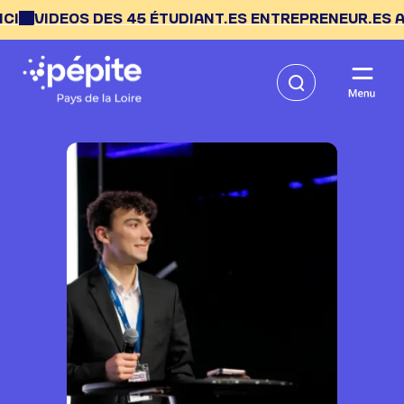
S 45 ÉTUDIANT.ES ENTREPRENEUR.ES AU PÉPITE DAY --