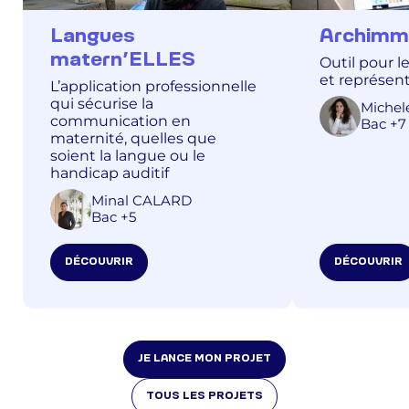
Langues
Archimm
matern’ELLES
Outil pour l
et représen
L’application professionnelle
qui sécurise la
Michel
communication en
Bac +7
maternité, quelles que
soient la langue ou le
handicap auditif
Minal CALARD
Bac +5
DÉCOUVRIR
DÉCOUVRIR
JE LANCE MON PROJET
TOUS LES PROJETS