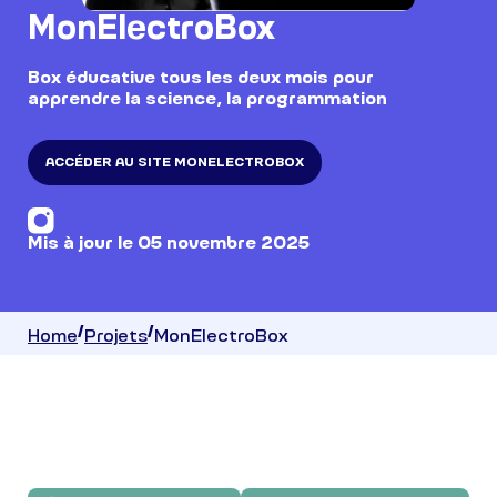
MonElectroBox
Box éducative tous les deux mois pour
apprendre la science, la programmation
ACCÉDER AU SITE MONELECTROBOX
Mis à jour le 05 novembre 2025
Home
Projets
MonElectroBox