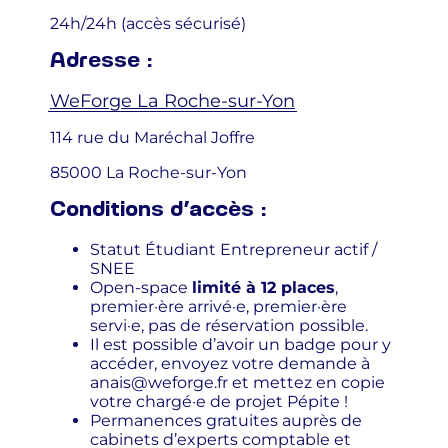
24h/24h (accès sécurisé)
Adresse :
WeForge La Roche-sur-Yon
114 rue du Maréchal Joffre
85000 La Roche-sur-Yon
Conditions d’accès :
Statut Étudiant Entrepreneur actif /
SNEE
Open-space
limité à 12 places
,
premier·ère arrivé·e, premier·ère
servi·e, pas de réservation possible.
Il est possible d’avoir un badge pour y
accéder, envoyez votre demande à
anais@weforge.fr et mettez en copie
votre chargé·e de projet Pépite !
Permanences gratuites auprès de
cabinets d’experts comptable et